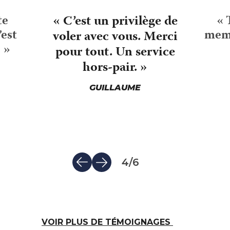
te
« C’est un privilège de
« 
’est
memb
voler avec vous. Merci
 »
pour tout. Un service
hors-pair. »
GUILLAUME
4
/
6
VOIR PLUS DE TÉMOIGNAGES