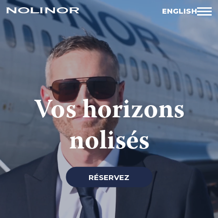
ENGLISH
Vos horizons
nolisés
RÉSERVEZ