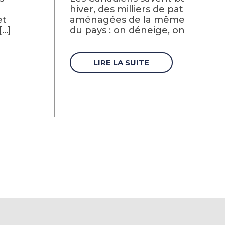
hiver, des milliers de patinoires 
et
aménagées de la même façon d’u
..]
du pays : on déneige, on [...]
LIRE LA SUITE