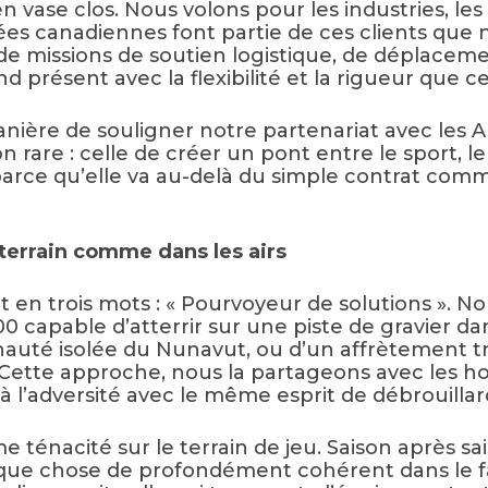
 vase clos. Nous volons pour les industries, le
ées canadiennes font partie de ces clients que 
de missions de soutien logistique, de déplacem
d présent avec la flexibilité et la rigueur que c
anière de souligner notre partenariat avec les 
are : celle de créer un pont entre le sport, le se
parce qu’elle va au-delà du simple contrat comme
 terrain comme dans les airs
t en trois mots : « Pourvoyeur de solutions ». N
00 capable d’atterrir sur une piste de gravier d
té isolée du Nunavut, ou d’un affrètement tra
r. Cette approche, nous la partageons avec les
 l’adversité avec le même esprit de débrouillard
ténacité sur le terrain de jeu. Saison après sais
uelque chose de profondément cohérent dans le 