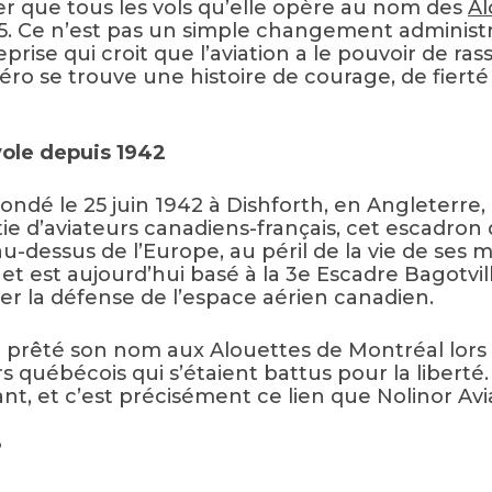
cer que tous les vols qu’elle opère au nom des
Al
 Ce n’est pas un simple changement administrati
rise qui croit que l’aviation a le pouvoir de ra
o se trouve une histoire de courage, de fierté 
vole depuis 1942
fondé le 25 juin 1942 à Dishforth, en Angleterre,
e d’aviateurs canadiens-français, cet escadro
-dessus de l’Europe, au péril de la vie de ses me
t est aujourd’hui basé à la 3e Escadre Bagotvil
r la défense de l’espace aérien canadien.
a prêté son nom aux Alouettes de Montréal lors 
uébécois qui s’étaient battus pour la liberté. 
nt, et c’est précisément ce lien que Nolinor Avia
?