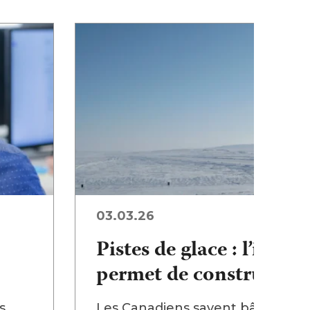
03.03.26
Pistes de glace : l’infra
permet de construire d
s
Les Canadiens savent bâtir sur l