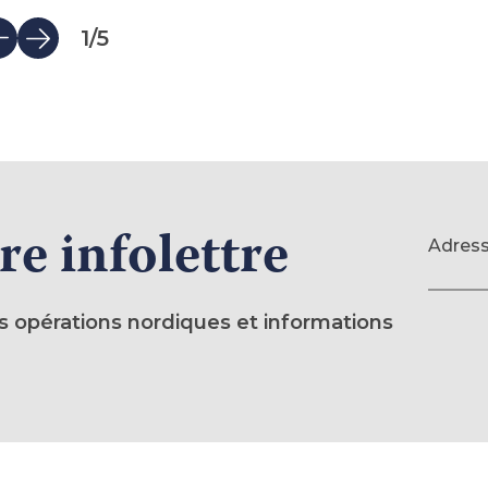
1
/
5
re infolettre
Formulaire
Adress
(requis)
des opérations nordiques et informations