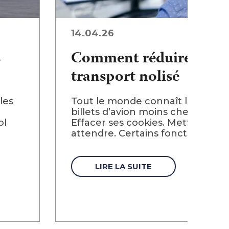
14.04.26
s
Comment réduire vos c
transport nolisé
les
Tout le monde connaît les trucs
billets d’avion moins cher. Réserv
ol
Effacer ses cookies. Mettre une a
attendre. Certains fonctionnent vr
LIRE LA SUITE