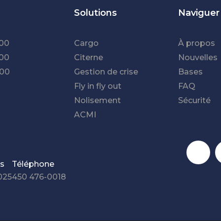
Solutions
Naviguer
00
Cargo
À propos
00
Citerne
Nouvelles
00
Gestion de crise
Bases
Fly in fly out
FAQ
Nolisement
Sécurité
ACMI
Réseaux so
ns
Téléphone
025
450 476-0018