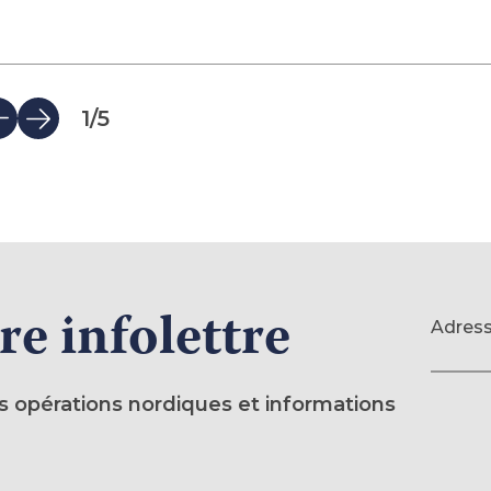
1
/
5
re infolettre
Formulaire
Adress
(requis)
des opérations nordiques et informations